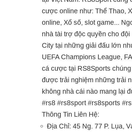
cược online như: Thể Thao, 
online, Xổ số, slot game... Ng
nhà tài trợ độc quyền cho độ
City tại những giải đấu lớn 
UEFA Champions League, FA 
cá cược tại RS8Sports chúng
được trải nghiệm những trải
không nhà cái nào mang lại 
#rs8 #rs8sport #rs8sports #
Thông Tin Liên Hệ:
Địa Chỉ: 45 Ng. 77 P. Lụa, 