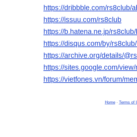
https://dribbble.com/rs8club/
https://issuu.com/rs8club
https://b.hatena.ne.jp/rs8clu
https://disqus.com/by/rs8club
https://archive.org/details/@r
https://sites.google.com/view/
https://vietfones.vn/forum/m
Home
-
Terms of 