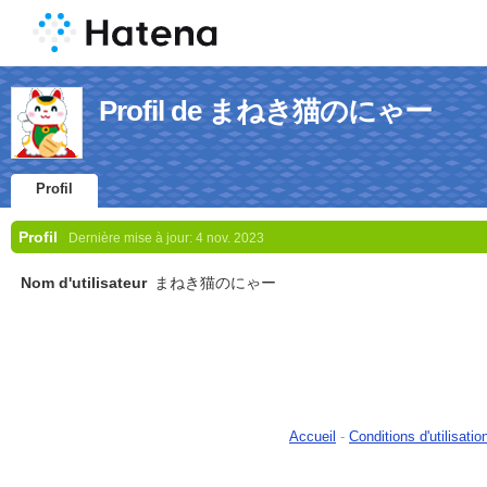
Profil de まねき猫のにゃー
Profil
Profil
Dernière mise à jour:
4 nov. 2023
Nom d'utilisateur
まねき猫のにゃー
Accueil
-
Conditions d'utilisatio