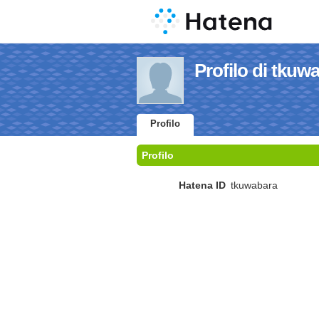
Profilo di tkuw
Profilo
Profilo
Hatena ID
tkuwabara