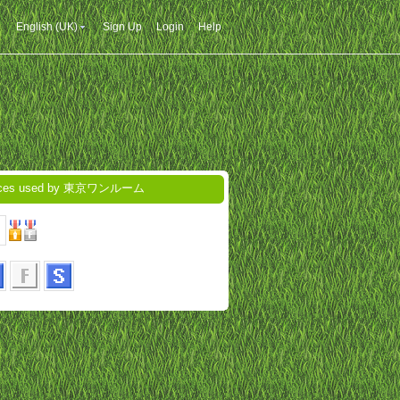
English (UK)
Sign Up
Login
Help
ices used by 東京ワンルーム