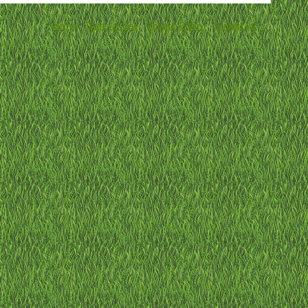
Home
-
Terms of Use
-
Privacy Policy
-
Contact us