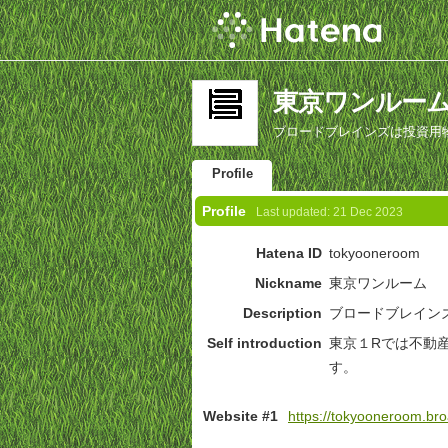
東京ワンルーム's 
ブロードブレインズは投資用
Profile
Profile
Last updated:
21 Dec 2023
Hatena ID
tokyooneroom
Nickname
東京ワンルーム
Description
ブロードブレイン
Self introduction
東京１Rでは不動
す。
Website #1
https://tokyooneroom.br