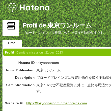
Profil de 東京ワンルーム
ブロードブレインズは投資用物件を扱う不動産会社です。
Profil
Profil
Dernière mise à jour:
21 déc. 2023
Hatena ID
tokyooneroom
Nom d'utilisateur
東京ワンルーム
Description
ブロードブレインズは投資用物件を扱う不動産
Self introduction
東京１Rでは不動産投資以外に、恵比寿周辺の
す。
Website #1
https://tokyooneroom.broadbrains.com