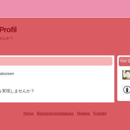
ofil
せんか？
Von 
atureen
を実現
しま
せんか？
Home
-
Benutzervereinbarung
-
Hinweis
-
Kontakt