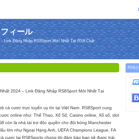
ロフィール
 – Link Đăng Nhập RS8Sport Mới Nhất Tại RS8.Club
RS8
 Nhất 2024 – Link Đăng Nhập RS8Sport Mới Nhất Tại
eb cá cược trực tuyến uy tín tại Việt Nam. RS8Sport cung
cược online như: Thể Thao, Xổ Số, Casino online, Xổ số, slot
S8 còn là nhà tài trợ độc quyền cho đội bóng Manchester
i đấu lớn như Ngoại Hạng Anh, UEFA Champions League, FA
cá cược tại RS8Sports chúng tôi đảm bảo bạn sẽ được trải