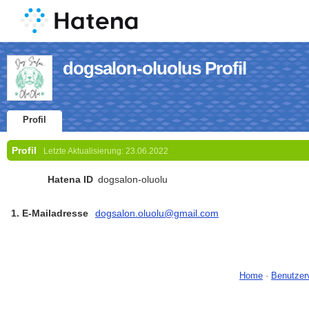
dogsalon-oluolus Profil
Profil
Profil
Letzte Aktualisierung:
23.06.2022
Hatena ID
dogsalon-oluolu
1. E-Mailadresse
dogsalon.oluolu@gmail.com
Home
-
Benutzer