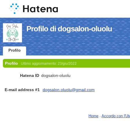
Profilo di dogsalon-oluolu
Profilo
Profilo
Ultimo aggiornamento:
23/giu/2022
Hatena ID
dogsalon-oluolu
E-mail address #1
dogsalon.oluolu@gmail.com
Home
-
Accordo con l'Ut