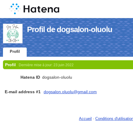
Profil de dogsalon-oluolu
Profil
Profil
Dernière mise à jour:
23 juin 2022
Hatena ID
dogsalon-oluolu
E-mail address #1
dogsalon.oluolu@gmail.com
Accueil
-
Conditions d'utilisatio